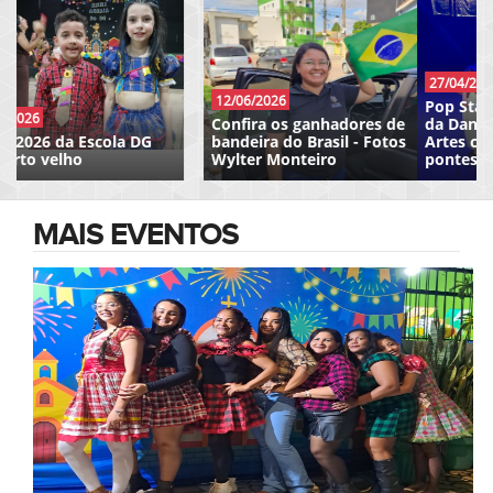
27/04/2026
Pop Star Belly Dance - Dia
27/04/2026
da Danca no Teatro Belas
Artes com nucleo Cristina
OAB - Cafe da manha com
pontes
a imprensa
MAIS EVENTOS