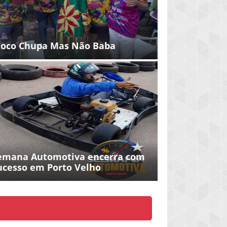
loco Chupa Mas Não Baba
emana Automotiva encerra com
ucesso em Porto Velho