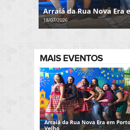
Etapa do Motocross Ron
itapua do Oeste - Realiz
10/05/2026
MAIS EVENTOS
Arraiá da Rua Nova Era em Port
Velho