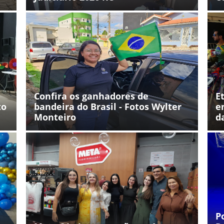
Confira os ganhadores de
E
to
bandeira do Brasil - Fotos Wylter
e
Monteiro
d
P