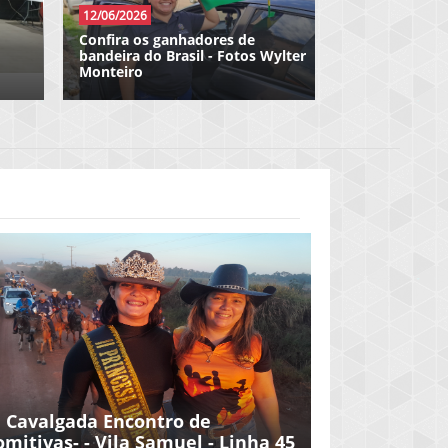
27/04/2026
 com
OAB - Cafe da manha com a
imprensa
° Cavalgada Encontro de
omitivas- - Vila Samuel - Linha 45