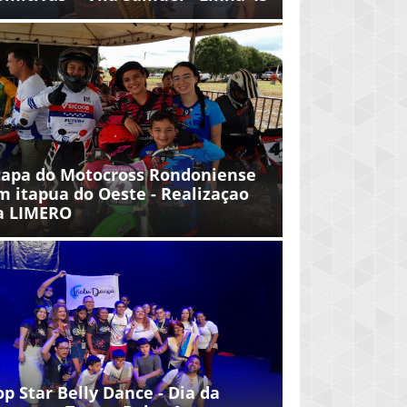
tapa do Motocross Rondoniense
m itapua do Oeste - Realizaçao
a LIMERO
op Star Belly Dance - Dia da