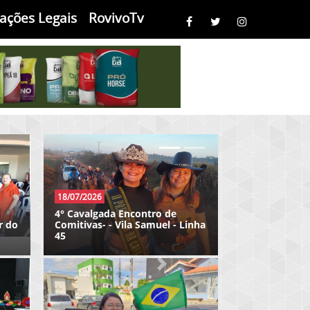
cações Legais
RovivoTv
07/05/2026
Meta 21 - Inauguração na Av
Imigrantes em Porto Velho
Próximo