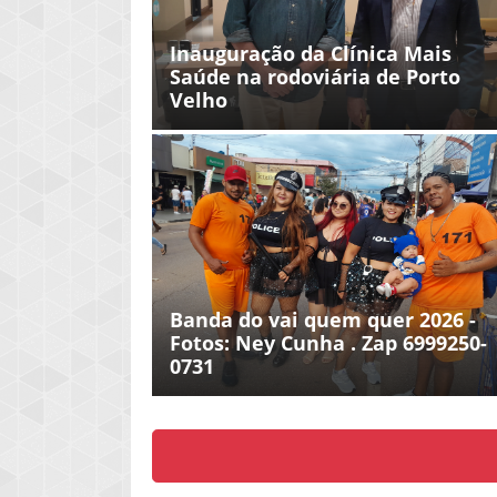
Inauguração da Clínica Mais
Saúde na rodoviária de Porto
Velho
Banda do vai quem quer 2026 -
Fotos: Ney Cunha . Zap 6999250-
0731