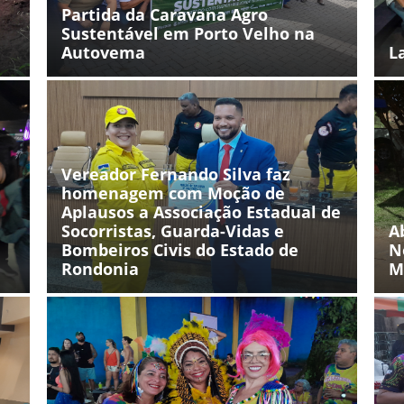
Partida da Caravana Agro
Sustentável em Porto Velho na
Autovema
L
Vereador Fernando Silva faz
homenagem com Moção de
Aplausos a Associação Estadual de
Socorristas, Guarda-Vidas e
A
Bombeiros Civis do Estado de
N
Rondonia
M