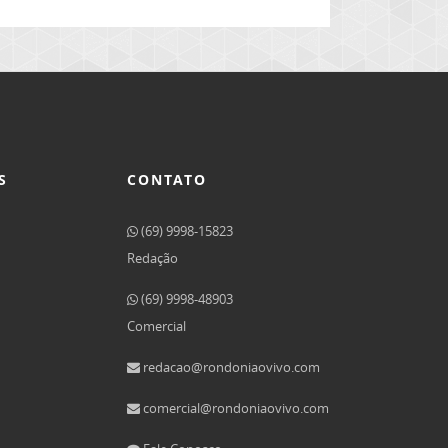
S
CONTATO
(69) 9998-15823
Redação
(69) 9998-48903
Comercial
redacao@rondoniaovivo.com
comercial@rondoniaovivo.com