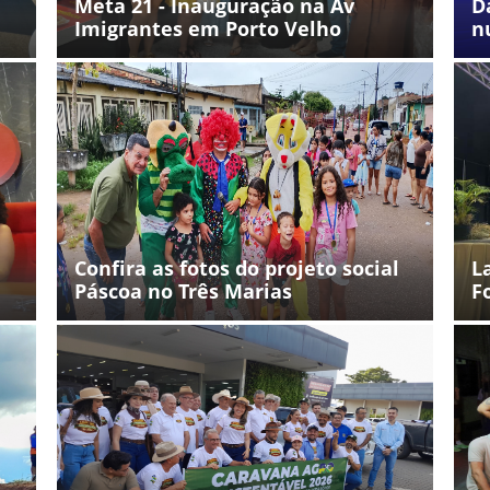
Meta 21 - Inauguração na Av
D
Imigrantes em Porto Velho
n
Confira as fotos do projeto social
L
Páscoa no Três Marias
F