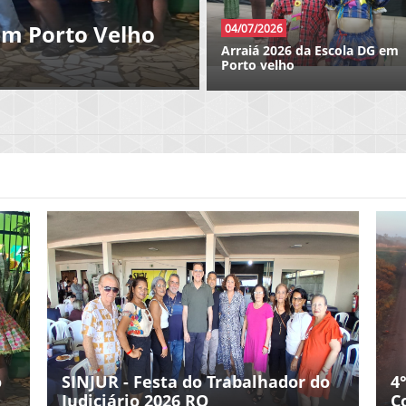
doniense em
27/04/2026
açao da LIMERO
Pop Star Belly Dance - Dia da
Danca no Teatro Belas Artes
nucleo Cristina pontes
o
SINJUR - Festa do Trabalhador do
4
Judiciário 2026 RO
C