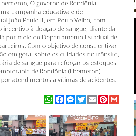
a Fhemeron, O governo de Rondônia
) uma campanha educativa e de
al João Paulo II, em Porto Velho, com
o incentivo à doação de sangue, diante da
e dá por meio do Departamento Estadual de
parceiros. Com o objetivo de conscientizar
ão em geral sobre os cuidados no trânsito,
tária de sangue para reforçar os estoques
emoterapia de Rondônia (Fhemeron),
por atendimentos a vítimas de acidentes.
WhatsApp
Facebook
Messenger
Twitter
Email
Pinterest
Gmail