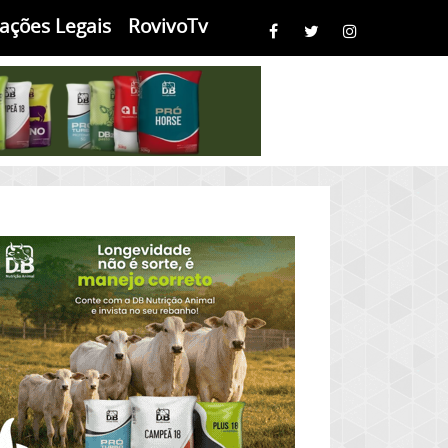
cações Legais
RovivoTv