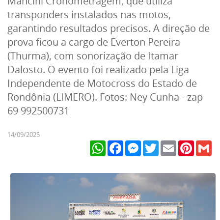
Mancini Cronometragem, que utiliza
transponders instalados nas motos,
garantindo resultados precisos. A direção de
prova ficou a cargo de Everton Pereira
(Thurma), com sonorização de Itamar
Dalosto. O evento foi realizado pela Liga
Independente de Motocross do Estado de
Rondônia (LIMERO). Fotos: Ney Cunha - zap
69 992500731
14/09/2025
WhatsApp
Facebook
Messenger
Twitter
Email
Pinteres
Gm